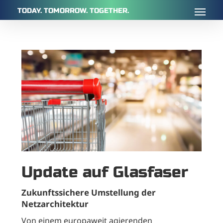
Skip
TODAY. TOMORROW. TOGETHER.
to
main
content
Update auf Glasfaser
Zukunftssichere Umstellung der
Netzarchitektur
Von einem europaweit agierenden